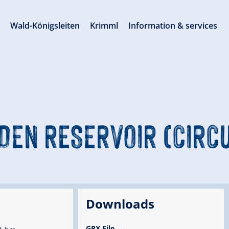
s
Wald-Königsleiten
Krimml
Information & services
EN RESERVOIR (CIRCU
Downloads
GPX File