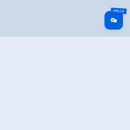
TION
 the Durlaßboden reservoir.
ly on the road towards the alpine inn
Finkau
you start