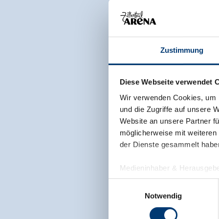
Zustimmung
Diese Webseite verwendet 
Wir verwenden Cookies, um I
und die Zugriffe auf unsere 
Website an unsere Partner fü
möglicherweise mit weiteren
der Dienste gesammelt habe
Medieninhaber & Herausgebe
Zeller Bergbahnen Zillert
Einwilligungsauswahl
Rohr 23// A-6280 Zell am Zill
Notwendig
Tel: +43 5282 7165// info@zi
www.zillertalarena.com