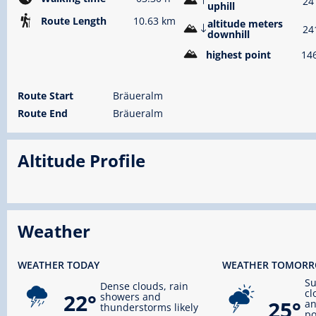
24
uphill
Route Length
10.63 km
altitude meters
24
downhill
highest point
14
Route Start
Bräueralm
Route End
Bräueralm
Altitude Profile
Weather
WEATHER TODAY
WEATHER TOMOR
S
Dense clouds, rain
cl
22°
showers and
25°
an
thunderstorms likely
po