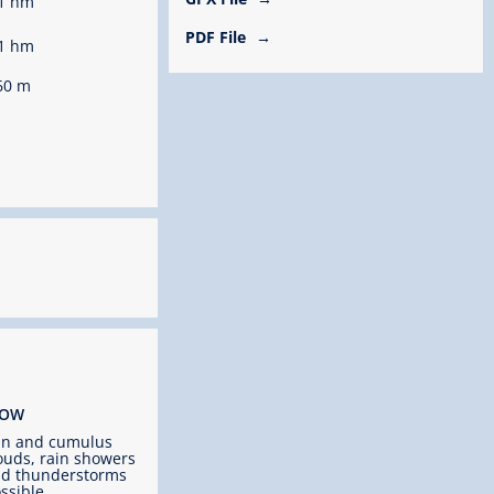
1 hm
PDF File
1 hm
60 m
ROW
un and cumulus
ouds, rain showers
d thunderstorms
ssible