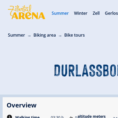
Summer
Winter
Zell
Gerlo
Summer
Biking area
Bike tours
DURLASSBOD
Overview
altitude meters
Walking time
03:30 h