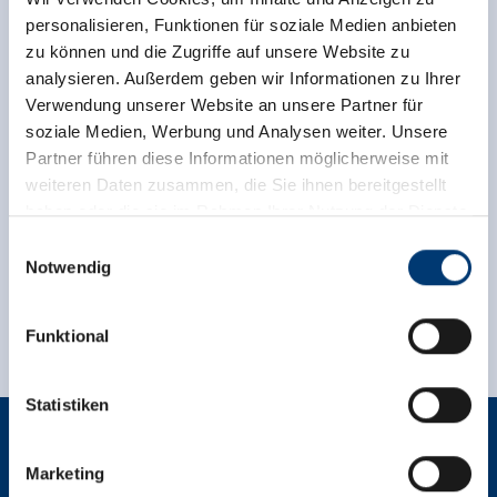
personalisieren, Funktionen für soziale Medien anbieten
zu können und die Zugriffe auf unsere Website zu
analysieren. Außerdem geben wir Informationen zu Ihrer
back to overview
Verwendung unserer Website an unsere Partner für
soziale Medien, Werbung und Analysen weiter. Unsere
Partner führen diese Informationen möglicherweise mit
weiteren Daten zusammen, die Sie ihnen bereitgestellt
haben oder die sie im Rahmen Ihrer Nutzung der Dienste
Sign up for the newsletter now!
gesammelt haben.
Einwilligungsauswahl
Notwendig
Medieninhaber & Herausgeber:
register
Zeller Bergbahnen Zillertal GmbH & Co KG
Funktional
Rohr 23// A-6280 Zell am Ziller
Tel: +43 5282 7165// info@zillertalarena.com
www.zillertalarena.com
Statistiken
Marketing