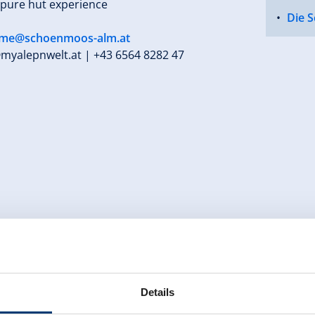
 pure hut experience
Die 
me@schoenmoos-alm.at
myalepnwelt.at
| +43 6564 8282 47
Details