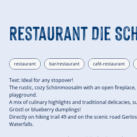
Restaurant Die S
restaurant
bar/restaurant
café-restaurant
Text: Ideal for any stopover!
The rustic, cozy Schönmoosalm with an open fireplace, a
playground.
A mix of culinary highlights and traditional delicacies, 
Gröstl or blueberry dumplings!
Directly on hiking trail 49 and on the scenic road Gerl
Waterfalls.