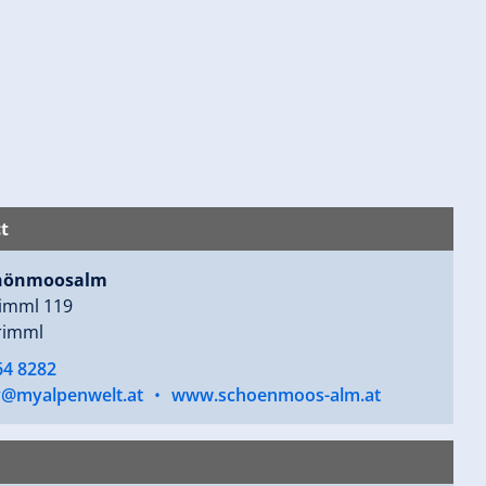
t
chönmoosalm
imml 119
rimml
64 8282
y@myalpenwelt.at
•
www.schoenmoos-alm.at