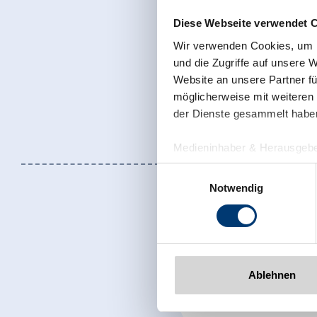
Diese Webseite verwendet 
Wir verwenden Cookies, um I
und die Zugriffe auf unsere 
Website an unsere Partner fü
möglicherweise mit weiteren
der Dienste gesammelt habe
Medieninhaber & Herausgebe
Zeller Bergbahnen Zillert
Einwilligungsauswahl
Rohr 23// A-6280 Zell am Zill
Notwendig
Tel: +43 5282 7165// info@zi
www.zillertalarena.com
Ablehnen
Sign up for t