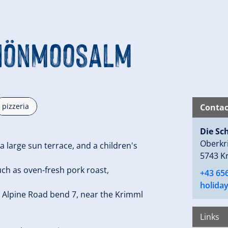
chönmoosalm
pizzeria
Contac
Die S
Oberkr
 large sun terrace, and a children's
5743 K
such as oven-fresh pork roast,
+43 65
holida
os Alpine Road bend 7, near the Krimml
Links