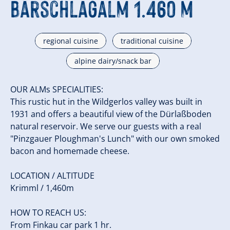
Bärschlagalm 1.460 m
regional cuisine
traditional cuisine
alpine dairy/snack bar
OUR ALMs SPECIALITIES:
This rustic hut in the Wildgerlos valley was built in
1931 and offers a beautiful view of the Dürlaßboden
natural reservoir. We serve our guests with a real
"Pinzgauer Ploughman's Lunch" with our own smoked
bacon and homemade cheese.
LOCATION / ALTITUDE
Krimml / 1,460m
HOW TO REACH US:
From Finkau car park 1 hr.