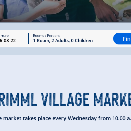
rture
Rooms / Persons
Fi
1
Room
,
2
Adults
,
0
Children
RIMML VILLAGE MARK
e market takes place every Wednesday from 10.00 a.