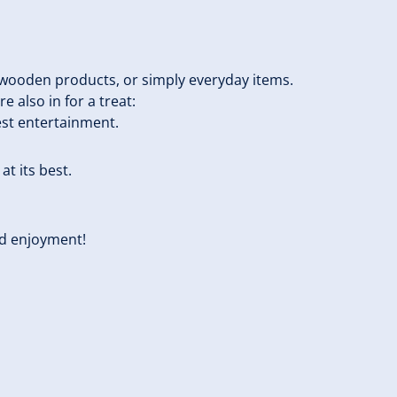
, wooden products, or simply everyday items.
 also in for a treat:
est entertainment.
at its best.
d enjoyment!