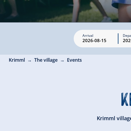
Arrival
Depa
Krimml
The village
Events
K
Krimml villag