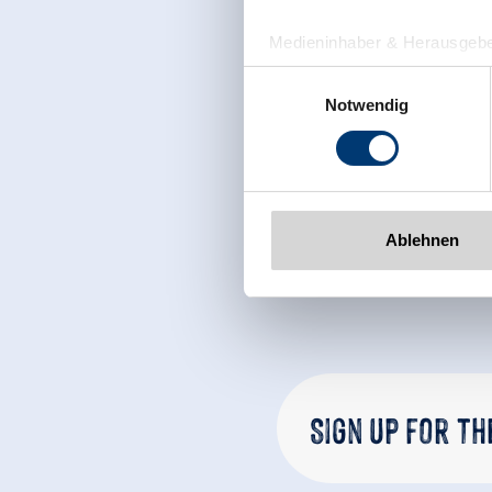
Medieninhaber & Herausgebe
Zeller Bergbahnen Zillert
Einwilligungsauswahl
Rohr 23// A-6280 Zell am Zill
Notwendig
Tel: +43 5282 7165// info@zi
www.zillertalarena.com
Ablehnen
Sign up for t