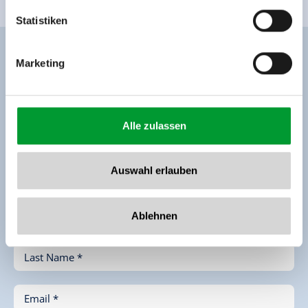
www.zillertalarena.com
Statistiken
Marketing
Enquiry
Alle zulassen
Auswahl erlauben
First Name *
Ablehnen
Last Name *
Email *