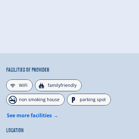
Facilities of Provider
🜉
🍺
WiFi
familyfriendly
🏝
🐈
non smoking house
parking spot
See more facilities
Location