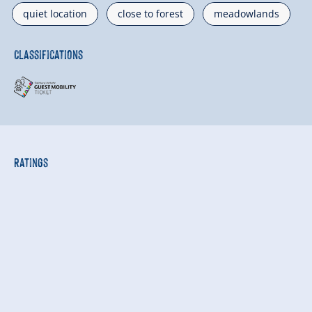
quiet location
close to forest
meadowlands
Classifications
Ratings