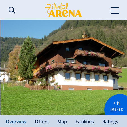
+ 11
IMAGES
Overview
Offers
Map
Facilities
Ratings