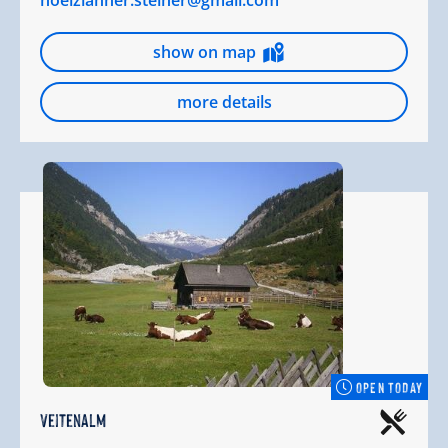
hoelzlahner.steiner@gmail.com
show on map
more details
OPEN TODAY
Veitenalm