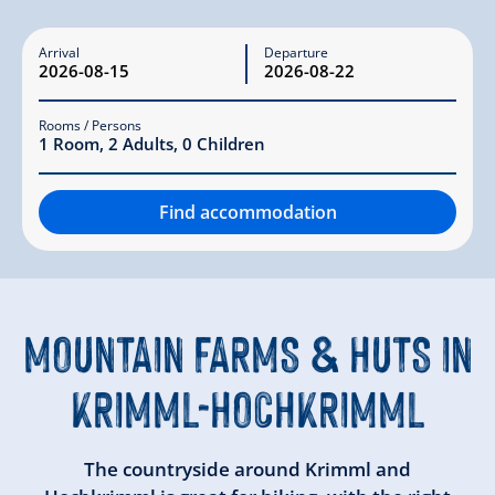
Arrival
Departure
Rooms / Persons
1
Room
,
2
Adults
,
0
Children
Find accommodation
MOUNTAIN FARMS & HUTS IN
KRIMML-HOCHKRIMML
The countryside around Krimml and