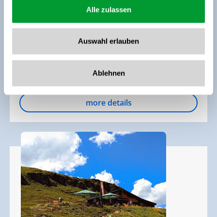
Alle zulassen
Dorfstraße 303
5733 Bramberg am Wildkogel
+43 664 2735 127
Auswahl erlauben
gletscherblick@gmx.at
Ablehnen
show on map
more details