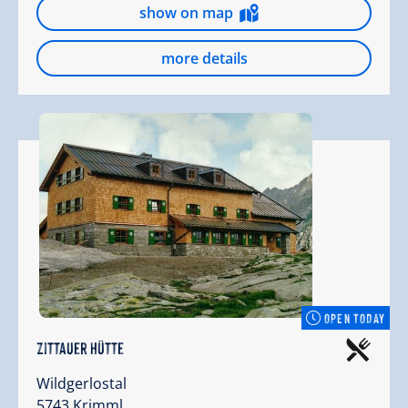
show on map
more details
OPEN TODAY
Zittauer Hütte
Wildgerlostal
5743 Krimml