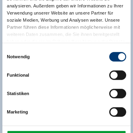
richterhuette@gmx.at
analysieren. Außerdem geben wir Informationen zu Ihrer
Verwendung unserer Website an unsere Partner für
show on map
soziale Medien, Werbung und Analysen weiter. Unsere
Partner führen diese Informationen möglicherweise mit
weiteren Daten zusammen, die Sie ihnen bereitgestellt
more details
haben oder die sie im Rahmen Ihrer Nutzung der Dienste
gesammelt haben.
Einwilligungsauswahl
Notwendig
Medieninhaber & Herausgeber:
Zeller Bergbahnen Zillertal GmbH & Co KG
Funktional
Rohr 23// A-6280 Zell am Ziller
Tel: +43 5282 7165// info@zillertalarena.com
www.zillertalarena.com
Statistiken
Marketing
OPEN TODAY
Gletscherblickalm 1.850 m