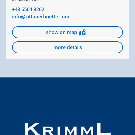
+43 6564 8262
info@zittauerhuette.com
show on map
more details