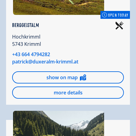
OPEN TODAY
BergGeistAlm
Hochkrimml
5743 Krimml
+43 664 4794282
patrick@duxeralm-krimml.at
show on map
more details