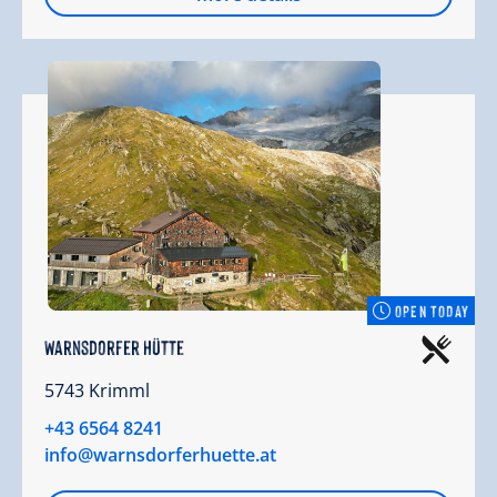
OPEN TODAY
Warnsdorfer Hütte
5743 Krimml
+43 6564 8241
info@warnsdorferhuette.at