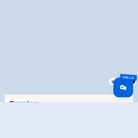
MapLibre
Overview
Walking time
01:40 h
Route Length
5.98 km
Difficulty
Middle