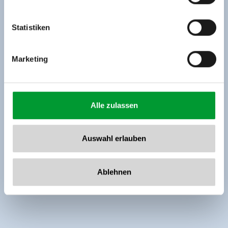
Tel: +43 5282 7165// info@zillertalarena.com
www.zillertalarena.com
Statistiken
Marketing
Alle zulassen
Auswahl erlauben
Ablehnen