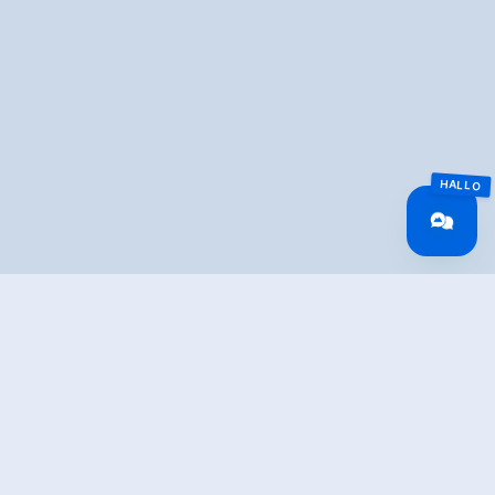
Overview
Walking time
09:00 h
Route Length
24.16 km