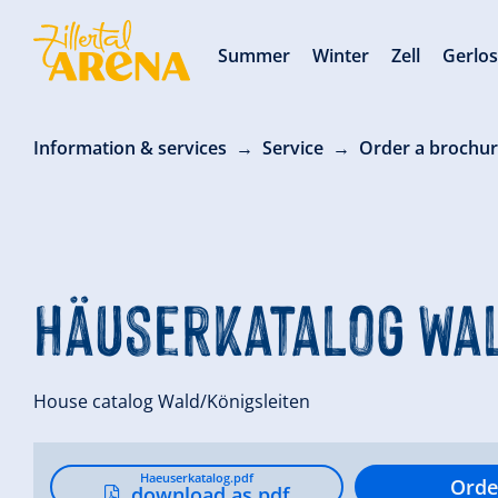
Summer
Winter
Zell
Gerlo
Information & services
Service
Order a brochu
Häuserkatalog Wa
House catalog Wald/Königsleiten
Haeuserkatalog.pdf
Orde
download as pdf