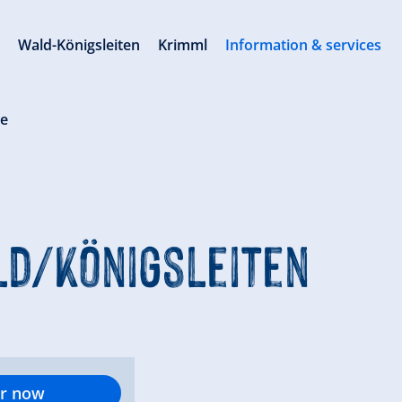
s
Wald-Königsleiten
Krimml
Information & services
re
ld/Königsleiten
r now