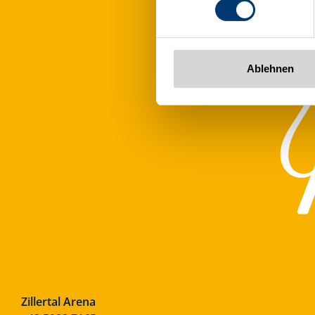
www.zillertalarena.com
Ablehnen
Zillertal Arena