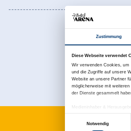
Zustimmung
Diese Webseite verwendet 
Sign up for t
Wir verwenden Cookies, um I
und die Zugriffe auf unsere 
Website an unsere Partner fü
möglicherweise mit weiteren
der Dienste gesammelt habe
Medieninhaber & Herausgebe
Zeller Bergbahnen Zillert
Einwilligungsauswahl
Rohr 23// A-6280 Zell am Zill
Notwendig
Tel: +43 5282 7165// info@zi