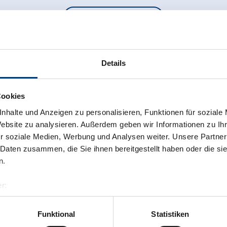
back to overview
Details
Cookies
he newsletter now!
nhalte und Anzeigen zu personalisieren, Funktionen für soziale
Website zu analysieren. Außerdem geben wir Informationen zu I
r soziale Medien, Werbung und Analysen weiter. Unsere Partner
 Daten zusammen, die Sie ihnen bereitgestellt haben oder die s
n.
r:
al GmbH & Co KG
er
Funktional
Statistiken
llertalarena.com