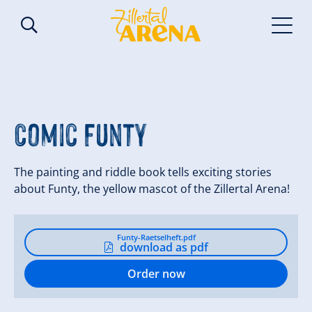
Comic Funty
The painting and riddle book tells exciting stories
about Funty, the yellow mascot of the Zillertal Arena!
Funty-Raetselheft.pdf
download as pdf
Order now