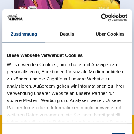
Zustimmung
Details
Über Cookies
back to overview
Diese Webseite verwendet Cookies
Wir verwenden Cookies, um Inhalte und Anzeigen zu
Sign up for the newsletter now!
personalisieren, Funktionen für soziale Medien anbieten
zu können und die Zugriffe auf unsere Website zu
analysieren. Außerdem geben wir Informationen zu Ihrer
register
Verwendung unserer Website an unsere Partner für
soziale Medien, Werbung und Analysen weiter. Unsere
Partner führen diese Informationen möglicherweise mit
weiteren Daten zusammen, die Sie ihnen bereitgestellt
haben oder die sie im Rahmen Ihrer Nutzung der Dienste
gesammelt haben.
Einwilligungsauswahl