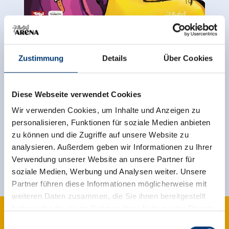
Zustimmung
Details
Über Cookies
Terug naar het overzicht
Diese Webseite verwendet Cookies
Wir verwenden Cookies, um Inhalte und Anzeigen zu
Meld u nu aan voor de nieuwsbrief!
personalisieren, Funktionen für soziale Medien anbieten
zu können und die Zugriffe auf unsere Website zu
analysieren. Außerdem geben wir Informationen zu Ihrer
Registreer
Verwendung unserer Website an unsere Partner für
soziale Medien, Werbung und Analysen weiter. Unsere
Partner führen diese Informationen möglicherweise mit
weiteren Daten zusammen, die Sie ihnen bereitgestellt
haben oder die sie im Rahmen Ihrer Nutzung der Dienste
gesammelt haben.
Einwilligungsauswahl