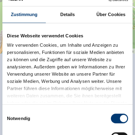
Zustimmung
Details
Über Cookies
Diese Webseite verwendet Cookies
Wir verwenden Cookies, um Inhalte und Anzeigen zu
| Map data ©
contributors
Leaflet
OpenStreetMap
personalisieren, Funktionen für soziale Medien anbieten
zu können und die Zugriffe auf unsere Website zu
analysieren. Außerdem geben wir Informationen zu Ihrer
back to overview
Verwendung unserer Website an unsere Partner für
soziale Medien, Werbung und Analysen weiter. Unsere
Partner führen diese Informationen möglicherweise mit
weiteren Daten zusammen, die Sie ihnen bereitgestellt
haben oder die sie im Rahmen Ihrer Nutzung der Dienste
Sign up for the newsletter now!
gesammelt haben.
Einwilligungsauswahl
Notwendig
register
Medieninhaber & Herausgeber:
Zeller Bergbahnen Zillertal GmbH & Co KG