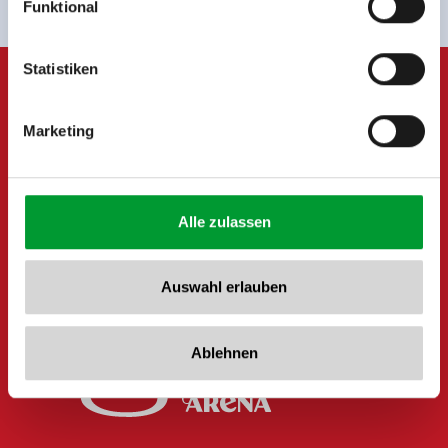
Funktional
Rohr 23// A-6280 Zell am Ziller
Tel: +43 5282 7165// info@zillertalarena.com
www.zillertalarena.com
Statistiken
Marketing
Alle zulassen
Auswahl erlauben
Ablehnen