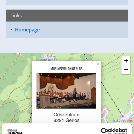
Links
Homepage
+
×
Musikpavillon Gerlos
−
Ortszentrum
6281 Gerlos
Plan a route