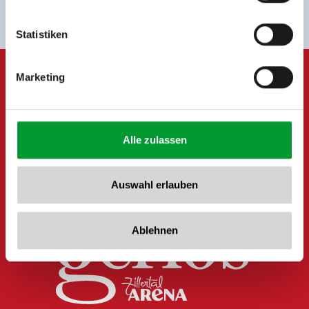
Tel: +43 5282 7165// info@zillertalarena.com
www.zillertalarena.com
Statistiken
Marketing
Alle zulassen
Auswahl erlauben
Ablehnen