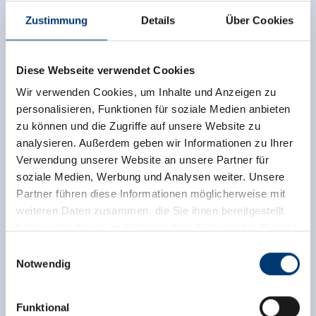
Zustimmung
Details
Über Cookies
Diese Webseite verwendet Cookies
Wir verwenden Cookies, um Inhalte und Anzeigen zu
personalisieren, Funktionen für soziale Medien anbieten
zu können und die Zugriffe auf unsere Website zu
analysieren. Außerdem geben wir Informationen zu Ihrer
Verwendung unserer Website an unsere Partner für
Terug naar het overzicht
soziale Medien, Werbung und Analysen weiter. Unsere
Partner führen diese Informationen möglicherweise mit
weiteren Daten zusammen, die Sie ihnen bereitgestellt
haben oder die sie im Rahmen Ihrer Nutzung der Dienste
gesammelt haben.
Einwilligungsauswahl
Meld u nu aan voor de nieuwsbrief!
Notwendig
Medieninhaber & Herausgeber:
Zeller Bergbahnen Zillertal GmbH & Co KG
Registreer
Funktional
Rohr 23// A-6280 Zell am Ziller