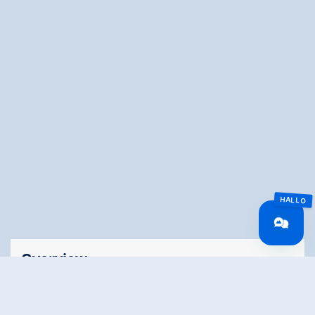
Overview
Walking time
02:00 h
Route Length
7.5 km