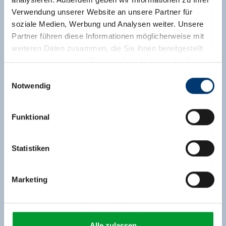
Verwendung unserer Website an unsere Partner für
soziale Medien, Werbung und Analysen weiter. Unsere
Partner führen diese Informationen möglicherweise mit
weiteren Daten zusammen, die Sie ihnen bereitgestellt
haben oder die sie im Rahmen Ihrer Nutzung der Dienste
gesammelt haben.
Einwilligungsauswahl
Notwendig
Medieninhaber & Herausgeber:
Zeller Bergbahnen Zillertal GmbH & Co KG
Funktional
Rohr 23// A-6280 Zell am Ziller
Tel: +43 5282 7165// info@zillertalarena.com
www.zillertalarena.com
Statistiken
Marketing
Alle zulassen