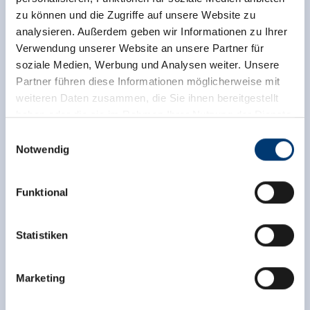
zu können und die Zugriffe auf unsere Website zu
analysieren. Außerdem geben wir Informationen zu Ihrer
Verwendung unserer Website an unsere Partner für
soziale Medien, Werbung und Analysen weiter. Unsere
Partner führen diese Informationen möglicherweise mit
weiteren Daten zusammen, die Sie ihnen bereitgestellt
haben oder die sie im Rahmen Ihrer Nutzung der Dienste
gesammelt haben.
Einwilligungsauswahl
Notwendig
Medieninhaber & Herausgeber:
Zeller Bergbahnen Zillertal GmbH & Co KG
Funktional
Rohr 23// A-6280 Zell am Ziller
Tel: +43 5282 7165// info@zillertalarena.com
www.zillertalarena.com
Statistiken
Marketing
Facilities of Provider