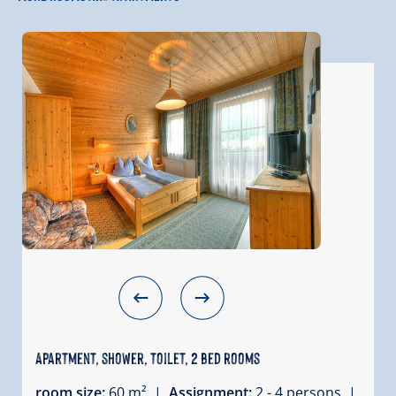
Apartment, shower, toilet, 2 bed rooms
room size:
60 m² |
Assignment:
2 - 4 persons |