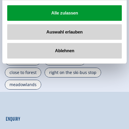
🜉
🔮
🐈
WiFi
Pets allowed
parking spot
Alle zulassen
🌆
Restaurant
Auswahl erlauben
See more facilities
Location
Ablehnen
quiet location
outskirts of town
close to forest
right on the ski-bus stop
meadowlands
Enquiry