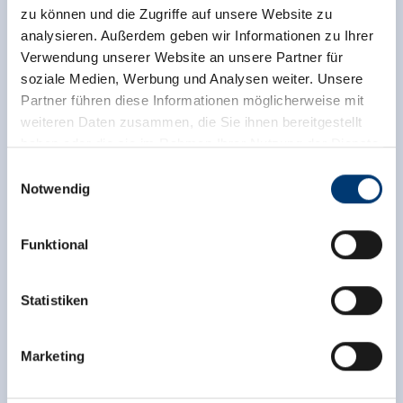
zu können und die Zugriffe auf unsere Website zu
analysieren. Außerdem geben wir Informationen zu Ihrer
Verwendung unserer Website an unsere Partner für
soziale Medien, Werbung und Analysen weiter. Unsere
Partner führen diese Informationen möglicherweise mit
weiteren Daten zusammen, die Sie ihnen bereitgestellt
haben oder die sie im Rahmen Ihrer Nutzung der Dienste
gesammelt haben.
Einwilligungsauswahl
Notwendig
Medieninhaber & Herausgeber:
Zeller Bergbahnen Zillertal GmbH & Co KG
Facilities of Provider
Funktional
Rohr 23// A-6280 Zell am Ziller
🜉
🍺
Tel: +43 5282 7165// info@zillertalarena.com
WiFi
familyfriendly
www.zillertalarena.com
Statistiken
🏝
🐈
non smoking house
parking spot
Marketing
See more facilities