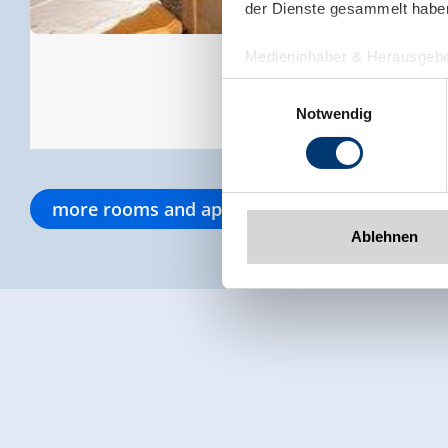
der Dienste gesammelt habe
Medieninhaber & Herausgebe
Zeller Bergbahnen Zillert
Einwilligungsauswahl
Rohr 23// A-6280 Zell am Zill
Notwendig
Tel: +43 5282 7165// info@zi
www.zillertalarena.com
more rooms and apartments
Ablehnen