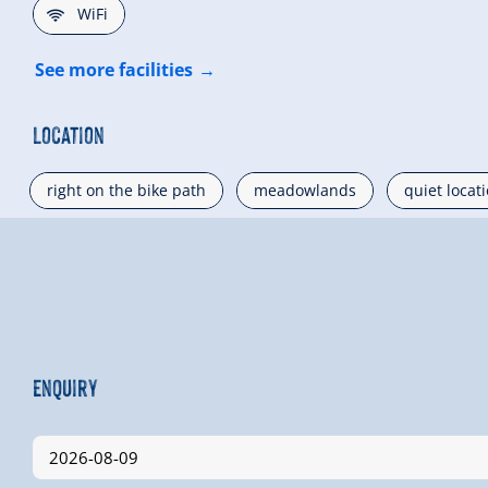
🜉
WiFi
See more facilities
Location
right on the bike path
meadowlands
quiet locat
Enquiry