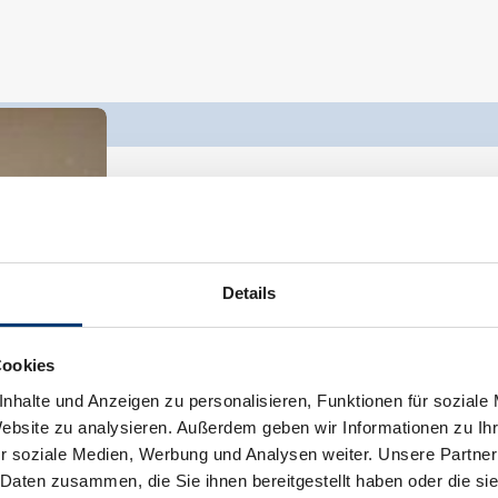
Apartment, bath, toilet, 2 bed rooms, l
room size:
70 m² |
Assignment:
2 - 5 p
Details
Cookies
Cosy holiday apartment, furnished in Tyro
nhalte und Anzeigen zu personalisieren, Funktionen für soziale
on the south side, with extra living room
Website zu analysieren. Außerdem geben wir Informationen zu I
r soziale Medien, Werbung und Analysen weiter. Unsere Partner
Facilities
 Daten zusammen, die Sie ihnen bereitgestellt haben oder die s