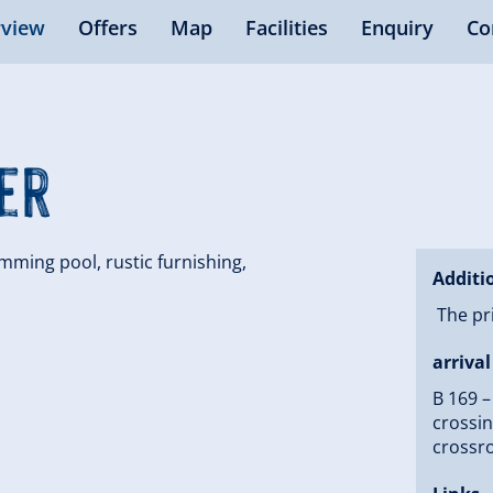
view
Offers
Map
Facilities
Enquiry
Co
er
ming pool, rustic furnishing,
Additi
The pri
arrival
B 169 –
crossin
crossro