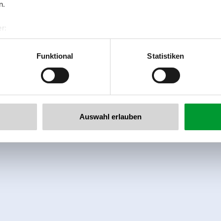
n.
Availability calendar
r:
al GmbH & Co KG
er
Funktional
Statistiken
llertalarena.com
Auswahl erlauben