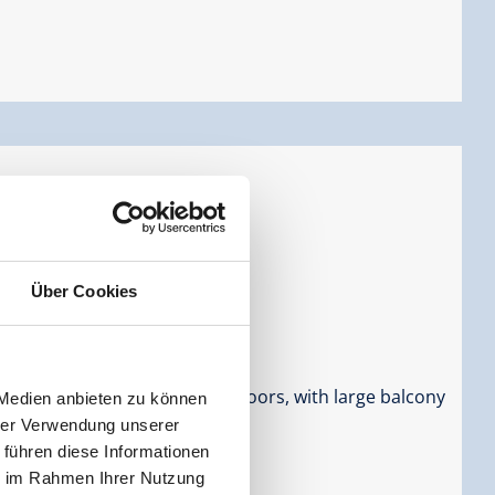
iving room/bedroom
ersons |
Bedrooms:
2
Über Cookies
lean style, wooden parquet floors, with large balcony
 Medien anbieten zu können
hrer Verwendung unserer
 führen diese Informationen
ie im Rahmen Ihrer Nutzung