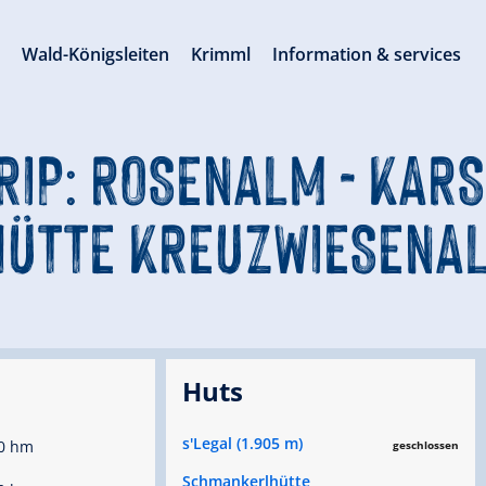
s
Wald-Königsleiten
Krimml
Information & services
IP: ROSENALM - KARSP
ÜTTE KREUZWIESENAL
Huts
s'Legal (1.905 m)
0 hm
geschlossen
Schmankerlhütte