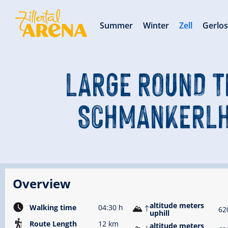
Summer
Winter
Zell
Gerlo
LARGE ROUND TR
SCHMANKERLH
Overview
altitude meters
Walking time
04:30 h
62
uphill
Route Length
12 km
altitude meters