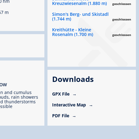
0 hm
Kreuzwiesenalm (1.880 m)
geschlossen
57 m
Simon's Berg- und Skistadl
(1.744 m)
geschlossen
Kreithütte - Kleine
Rosenalm (1.700 m)
geschlossen
Downloads
ROW
un and cumulus
GPX File
ouds, rain showers
d thunderstorms
Interactive Map
ssible
PDF File