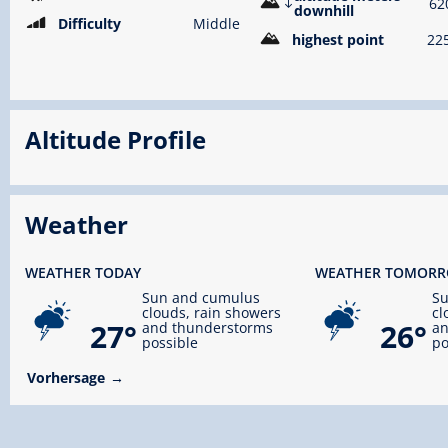
62
downhill
Difficulty
Middle
highest point
22
Altitude Profile
Weather
WEATHER TODAY
WEATHER TOMOR
Sun and cumulus
S
clouds, rain showers
cl
27°
26°
and thunderstorms
an
possible
po
Vorhersage