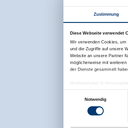
Zustimmung
Diese Webseite verwendet 
Wir verwenden Cookies, um I
und die Zugriffe auf unsere 
Website an unsere Partner fü
möglicherweise mit weiteren
der Dienste gesammelt habe
Medieninhaber & Herausgebe
Zeller Bergbahnen Zillert
Einwilligungsauswahl
Rohr 23// A-6280 Zell am Zill
Notwendig
Tel: +43 5282 7165// info@zi
www.zillertalarena.com