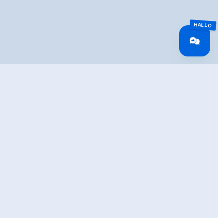
Overview
Walking time
03:30 h
Route Length
14 km
Difficulty
Middle
altitude meters
820 hm
uphill
altitude meters
1250 hm