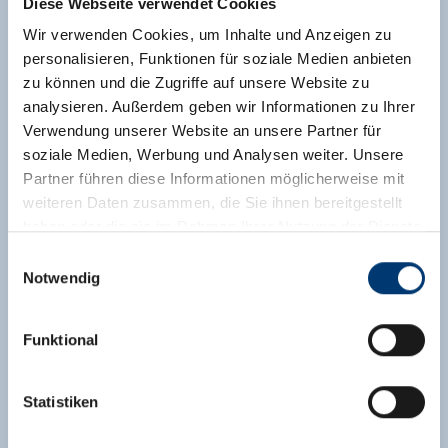
Diese Webseite verwendet Cookies
Wir verwenden Cookies, um Inhalte und Anzeigen zu
personalisieren, Funktionen für soziale Medien anbieten
zu können und die Zugriffe auf unsere Website zu
analysieren. Außerdem geben wir Informationen zu Ihrer
Verwendung unserer Website an unsere Partner für
soziale Medien, Werbung und Analysen weiter. Unsere
Partner führen diese Informationen möglicherweise mit
weiteren Daten zusammen, die Sie ihnen bereitgestellt
haben oder die sie im Rahmen Ihrer Nutzung der Dienste
gesammelt haben.
Einwilligungsauswahl
Notwendig
Medieninhaber & Herausgeber:
Zeller Bergbahnen Zillertal GmbH & Co KG
Funktional
Rohr 23// A-6280 Zell am Ziller
Tel: +43 5282 7165// info@zillertalarena.com
www.zillertalarena.com
Statistiken