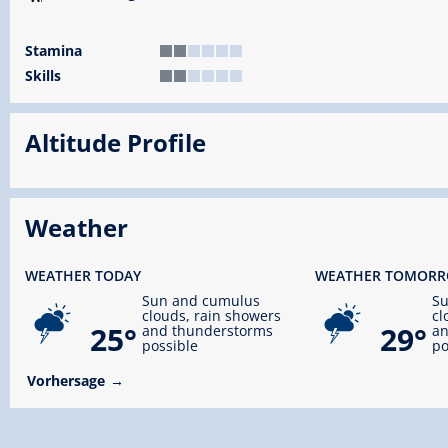
Stamina
Skills
Altitude Profile
Weather
WEATHER TODAY
WEATHER TOMOR
Sun and cumulus
S
clouds, rain showers
cl
25°
29°
and thunderstorms
an
possible
po
Vorhersage