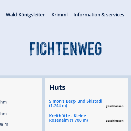
s
Wald-Königsleiten
Krimml
Information & services
FICHTENWEG
Huts
Simon's Berg- und Skistadl
 hm
(1.744 m)
geschlossen
 hm
Kreithütte - Kleine
Rosenalm (1.700 m)
geschlossen
38 m