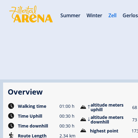
Summer
Winter
Zell
Gerlo
Overview
altitude meters
Walking time
01:00 h
68
uphill
Time Uphill
00:30 h
altitude meters
73
downhill
Time downhill
00:30 h
highest point
17
Route Length
2.34 km