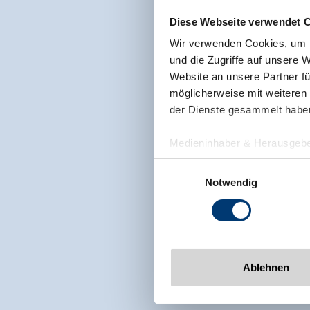
Diese Webseite verwendet 
Wir verwenden Cookies, um I
und die Zugriffe auf unsere 
Website an unsere Partner fü
möglicherweise mit weiteren
der Dienste gesammelt habe
Medieninhaber & Herausgebe
Zeller Bergbahnen Zillert
Einwilligungsauswahl
Rohr 23// A-6280 Zell am Zill
Notwendig
Tel: +43 5282 7165// info@zi
www.zillertalarena.com
Ablehnen