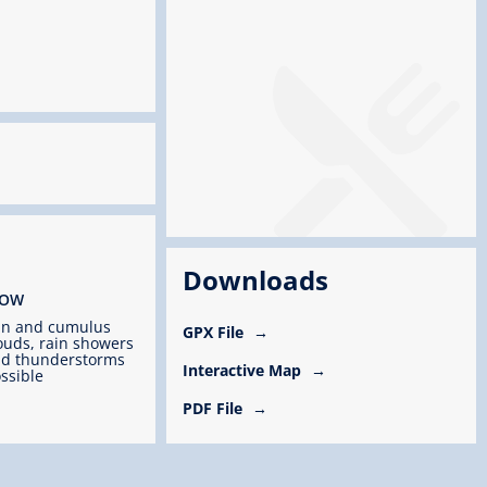
Downloads
ROW
un and cumulus
GPX File
ouds, rain showers
d thunderstorms
Interactive Map
ssible
PDF File