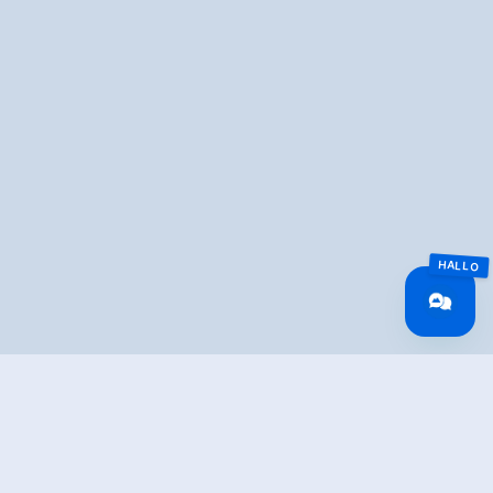
Overview
Walking time
02:00 h
Route Length
4 km