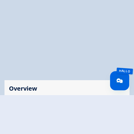
Overview
Route Length
2 km
altitude meters
10 hm
uphill
altitude meters
10 hm
downhill