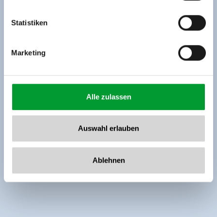
Tel: +43 5282 7165// info@zillertalarena.com
www.zillertalarena.com
Statistiken
Marketing
Alle zulassen
Auswahl erlauben
Ablehnen