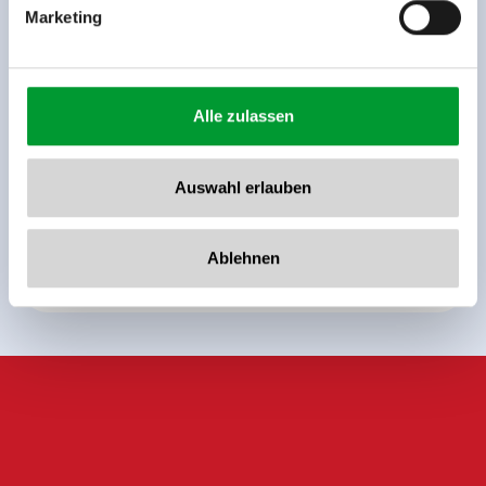
Marketing
back to overview
Alle zulassen
Auswahl erlauben
Sign up for the newsletter now!
Ablehnen
register