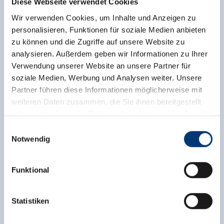
Diese Webseite verwendet Cookies
Wir verwenden Cookies, um Inhalte und Anzeigen zu
personalisieren, Funktionen für soziale Medien anbieten
zu können und die Zugriffe auf unsere Website zu
analysieren. Außerdem geben wir Informationen zu Ihrer
Verwendung unserer Website an unsere Partner für
soziale Medien, Werbung und Analysen weiter. Unsere
Partner führen diese Informationen möglicherweise mit
weiteren Daten zusammen, die Sie ihnen bereitgestellt
haben oder die sie im Rahmen Ihrer Nutzung der Dienste
gesammelt haben.
Einwilligungsauswahl
Notwendig
Medieninhaber & Herausgeber:
Zeller Bergbahnen Zillertal GmbH & Co KG
Funktional
Rohr 23// A-6280 Zell am Ziller
Tel: +43 5282 7165// info@zillertalarena.com
www.zillertalarena.com
Statistiken