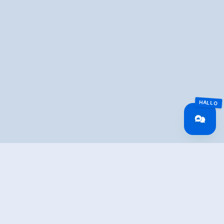
Overview
Walking time
01:30 h
Time Uphill
00:45 h
Time downhill
00:45 h