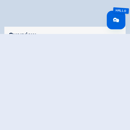
Overview
Walking time
02:00 h
Time Uphill
01:00 h
Time downhill
01:00 h
Route Length
5.8 km
altitude meters
164 hm
uphill
altitude meters
164 hm
downhill
highest point
1370 m
Stamina