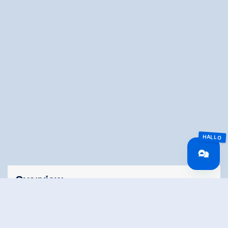
Overview
Walking time
03:30 h
Route Length
6.07 km