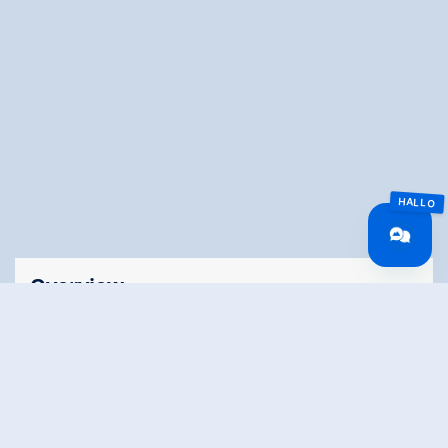
Overview
Route Length
1.5 km
altitude meters
20 hm
uphill
altitude meters
20 hm
downhill
highest point
1260 m