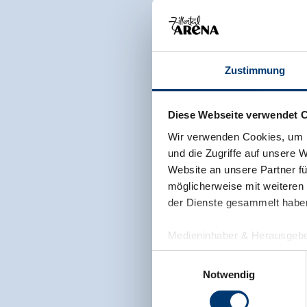
Zustimmung
Diese Webseite verwendet 
Wir verwenden Cookies, um I
und die Zugriffe auf unsere 
Website an unsere Partner fü
möglicherweise mit weiteren
der Dienste gesammelt habe
Medieninhaber & Herausgebe
Zeller Bergbahnen Zillert
Einwilligungsauswahl
Rohr 23// A-6280 Zell am Zill
Notwendig
Tel: +43 5282 7165// info@zi
www.zillertalarena.com