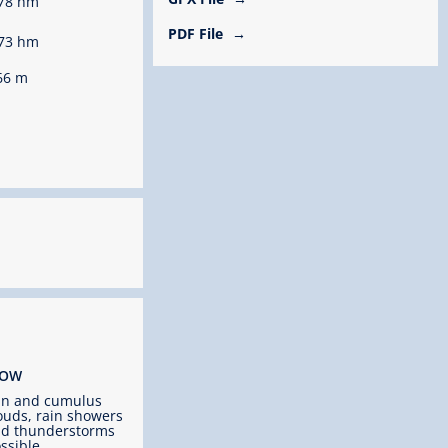
78 hm
PDF File
73 hm
66 m
ROW
un and cumulus
ouds, rain showers
d thunderstorms
ssible