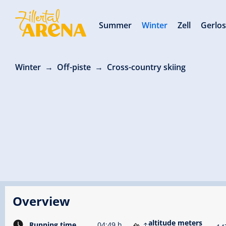
Summer
Winter
Zell
Gerlo
Winter
Off-piste
Cross-country skiing
Overview
altitude meters
Running time
04:49 h