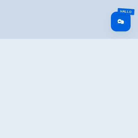
TION
ng mountain trail
 parish church, the trail leads over the Stanzenbuehel