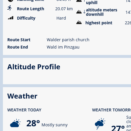
14
uphill
Route Length
20.07 km
altitude meters
14
downhill
Difficulty
Hard
highest point
22
Route Start
Walder parish church
Route End
Wald im Pinzgau
Altitude Profile
Weather
WEATHER TODAY
WEATHER TOMOR
S
28°
cl
Mostly sunny
27°
an
po