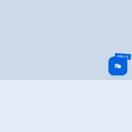
Overview
Walking time
05:00 h
Route Length
7 km
Difficulty
Middle