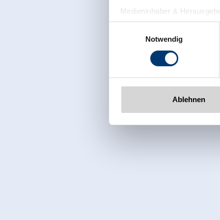
Medieninhaber & Herausgebe
Zeller Bergbahnen Zillert
Einwilligungsauswahl
Rohr 23// A-6280 Zell am Zill
Notwendig
Tel: +43 5282 7165// info@zi
www.zillertalarena.com
Ablehnen