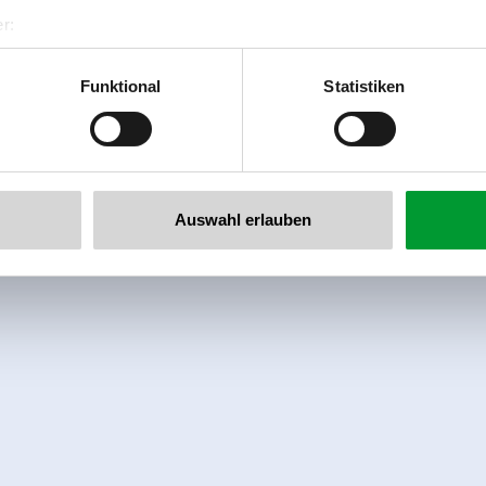
r:
al GmbH & Co KG
er
Funktional
Statistiken
llertalarena.com
Auswahl erlauben