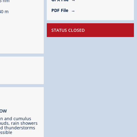
6 hm
PDF File
40 m
STATUS CLOSED
ROW
un and cumulus
ouds, rain showers
d thunderstorms
ssible