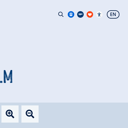
EN
LM