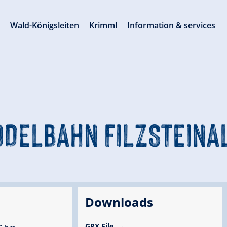
s
Wald-Königsleiten
Krimml
Information & services
ODELBAHN FILZSTEINA
Downloads
GPX File