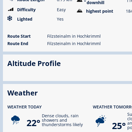
11
downhill
Difficulty
Easy
highest point
18
Lighted
Yes
Route Start
Filzsteinalm in Hochkrimml
Route End
Filzsteinalm in Hochkrimml
Altitude Profile
Weather
WEATHER TODAY
WEATHER TOMOR
S
Dense clouds, rain
cl
22°
showers and
25°
an
thunderstorms likely
po