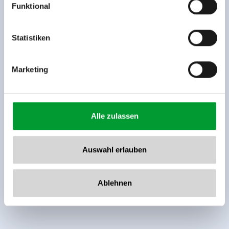
Funktional
Rohr 23// A-6280 Zell am Ziller
Tel: +43 5282 7165// info@zillertalarena.com
www.zillertalarena.com
Statistiken
Marketing
Alle zulassen
Auswahl erlauben
Ablehnen