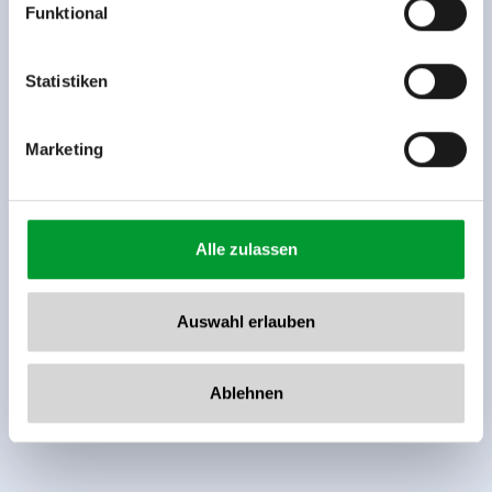
Funktional
Rohr 23// A-6280 Zell am Ziller
Tel: +43 5282 7165// info@zillertalarena.com
www.zillertalarena.com
Statistiken
Marketing
Alle zulassen
Auswahl erlauben
Ablehnen