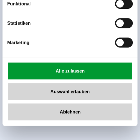
Funktional
Rohr 23// A-6280 Zell am Ziller
Tel: +43 5282 7165// info@zillertalarena.com
www.zillertalarena.com
Statistiken
Marketing
Alle zulassen
Auswahl erlauben
Ablehnen