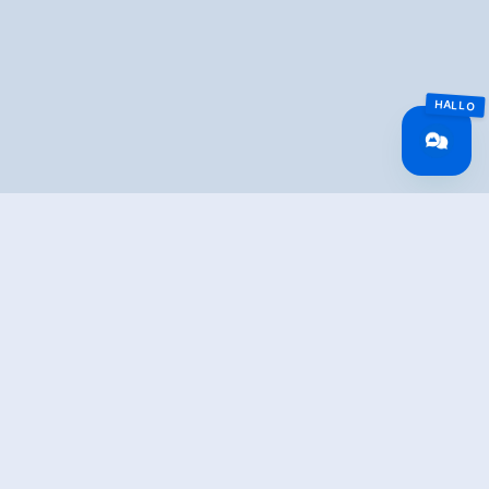
Overview
Walking time
01:00 h
Route Length
1 km
altitude meters
110 hm
uphill
altitude meters
110 hm
downhill
highest point
710 m