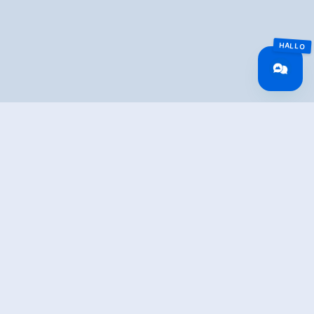
Overview
Walking time
01:00 h
Route Length
4 km
altitude meters
50 hm
uphill
altitude meters
50 hm
downhill
highest point
590 m