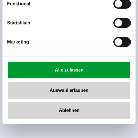
Funktional
Rohr 23// A-6280 Zell am Ziller
Tel: +43 5282 7165// info@zillertalarena.com
www.zillertalarena.com
Statistiken
Marketing
Alle zulassen
Auswahl erlauben
Ablehnen