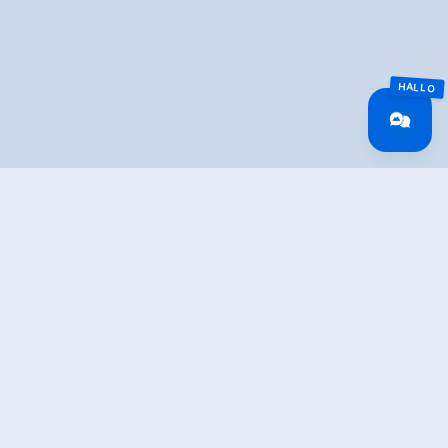
Overview
Walking time
06:30 h
Route Length
18.41 km
Difficulty
Hard
altitude meters
1002 hm
uphill
altitude meters
1032 hm
downhill
highest point
2633 m