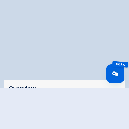
Overview
Walking time
02:23 h
Route Length
6.95 km
Difficulty
Middle
altitude meters