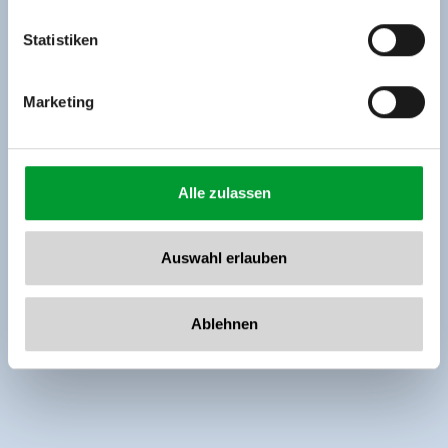
Tel: +43 5282 7165// info@zillertalarena.com
www.zillertalarena.com
Statistiken
Marketing
Alle zulassen
Auswahl erlauben
Ablehnen