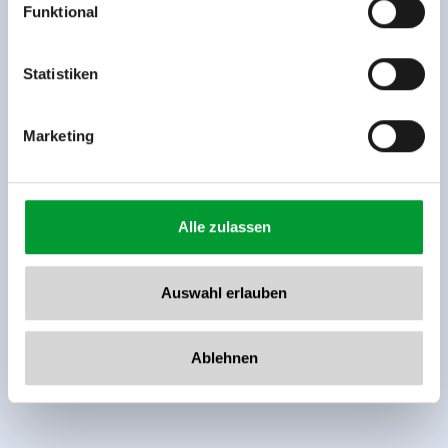
Funktional
Rohr 23// A-6280 Zell am Ziller
Tel: +43 5282 7165// info@zillertalarena.com
www.zillertalarena.com
Statistiken
Marketing
Alle zulassen
Auswahl erlauben
Ablehnen