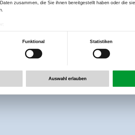
 Daten zusammen, die Sie ihnen bereitgestellt haben oder die s
n.
r:
al GmbH & Co KG
er
Funktional
Statistiken
llertalarena.com
Auswahl erlauben