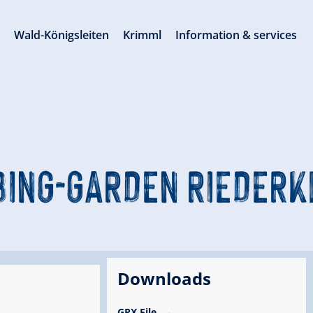
s
Wald-Königsleiten
Krimml
Information & services
BING-GARDEN RIEDER
Downloads
GPX File