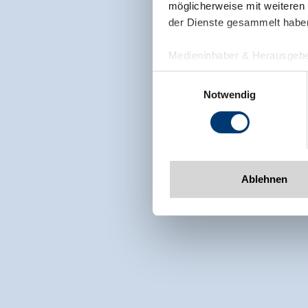
möglicherweise mit weiteren
der Dienste gesammelt habe
Medieninhaber & Herausgebe
Zeller Bergbahnen Zillert
Einwilligungsauswahl
Rohr 23// A-6280 Zell am Zill
Notwendig
Tel: +43 5282 7165// info@zi
www.zillertalarena.com
Ablehnen