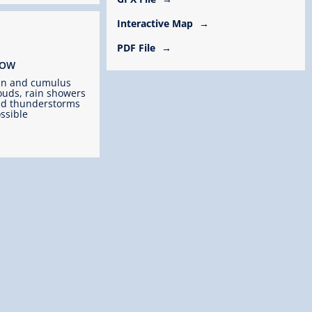
Interactive Map
PDF File
ROW
un and cumulus
ouds, rain showers
d thunderstorms
ssible