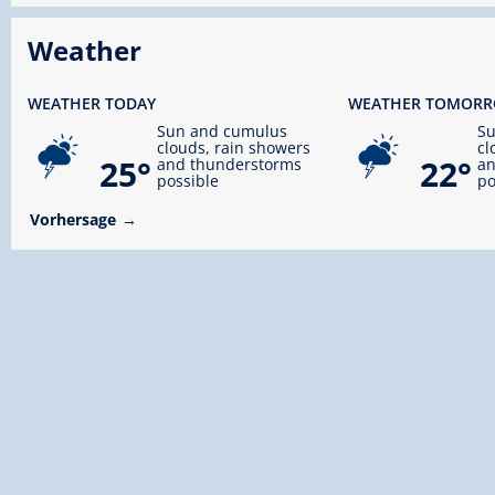
Weather
WEATHER TODAY
WEATHER TOMOR
Sun and cumulus
S
clouds, rain showers
cl
25°
22°
and thunderstorms
an
possible
po
Vorhersage