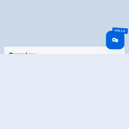
Overview
Walking time
00:45 h
Time Uphill
00:25 h
Time downhill
00:20 h
Route Length
0.5 km
altitude meters
24 hm
uphill
altitude meters
24 hm
downhill
highest point
1252 m