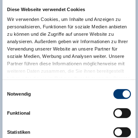
Diese Webseite verwendet Cookies
Wir verwenden Cookies, um Inhalte und Anzeigen zu
personalisieren, Funktionen für soziale Medien anbieten
zu können und die Zugriffe auf unsere Website zu
analysieren. Außerdem geben wir Informationen zu Ihrer
Verwendung unserer Website an unsere Partner für
soziale Medien, Werbung und Analysen weiter. Unsere
Partner führen diese Informationen möglicherweise mit
weiteren Daten zusammen, die Sie ihnen bereitgestellt
haben oder die sie im Rahmen Ihrer Nutzung der Dienste
gesammelt haben.
Einwilligungsauswahl
Notwendig
Medieninhaber & Herausgeber:
Zeller Bergbahnen Zillertal GmbH & Co KG
Funktional
Rohr 23// A-6280 Zell am Ziller
Tel: +43 5282 7165// info@zillertalarena.com
www.zillertalarena.com
Statistiken