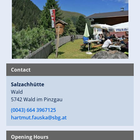
Contact
Salzachhütte
Wald
5742 Wald im Pinzgau
(0043) 664 3967125
hartmut.fauska@sbg.at
Opening Hours