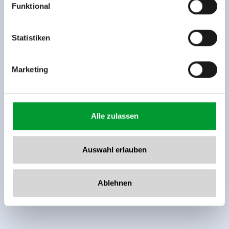
Funktional
Rohr 23// A-6280 Zell am Ziller
Tel: +43 5282 7165// info@zillertalarena.com
www.zillertalarena.com
Statistiken
Marketing
Alle zulassen
Auswahl erlauben
Ablehnen