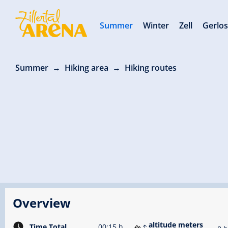
Summer
Winter
Zell
Gerlo
Summer
Hiking area
Hiking routes
Overview
altitude meters
Time Total
00:15 h