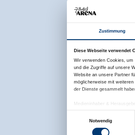
Zustimmung
Diese Webseite verwendet 
Wir verwenden Cookies, um I
und die Zugriffe auf unsere 
Website an unsere Partner fü
möglicherweise mit weiteren
der Dienste gesammelt habe
Medieninhaber & Herausgebe
Zeller Bergbahnen Zillert
Einwilligungsauswahl
Rohr 23// A-6280 Zell am Zill
Notwendig
Tel: +43 5282 7165// info@zi
www.zillertalarena.com