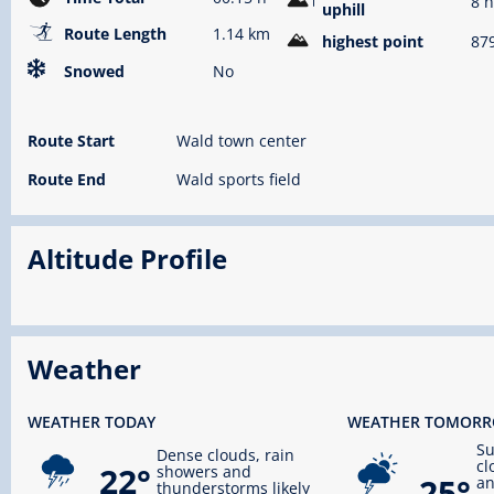
8 
uphill
🅇
Route Length
1.14 km
highest point
87
Snowed
No
Route Start
Wald town center
Route End
Wald sports field
Altitude Profile
Weather
WEATHER TODAY
WEATHER TOMOR
S
Dense clouds, rain
cl
22°
showers and
25°
an
thunderstorms likely