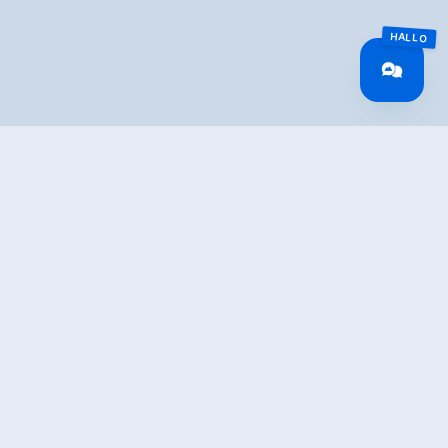
TION
to Zell am See
with connection to the Pinzgau trail to Zell am See -