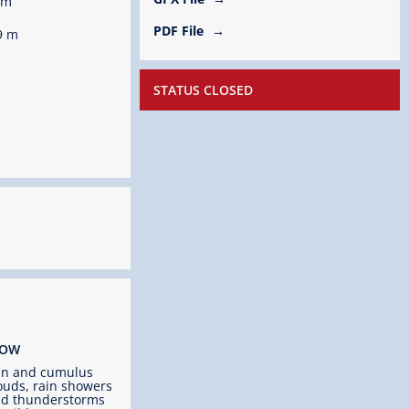
hm
PDF File
9 m
STATUS CLOSED
ROW
un and cumulus
ouds, rain showers
d thunderstorms