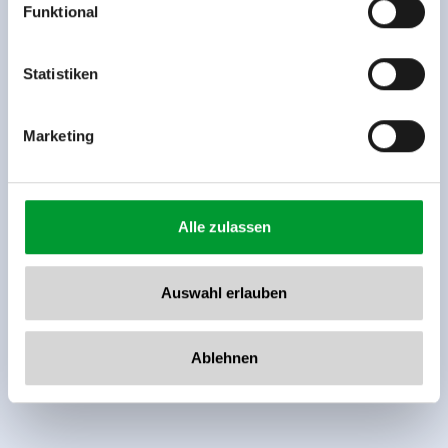
Funktional
Rohr 23// A-6280 Zell am Ziller
Tel: +43 5282 7165// info@zillertalarena.com
www.zillertalarena.com
Statistiken
Marketing
Alle zulassen
Auswahl erlauben
Ablehnen