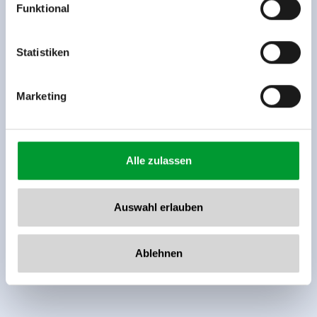
Funktional
Rohr 23// A-6280 Zell am Ziller
Tel: +43 5282 7165// info@zillertalarena.com
www.zillertalarena.com
Statistiken
Marketing
Alle zulassen
Auswahl erlauben
Ablehnen