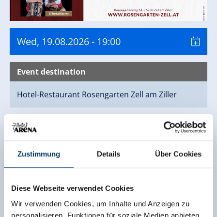
Wed, 19.08.2026
- 19:00
Event destination
Hotel-Restaurant Rosengarten
Zell am Ziller
Contact
Hotel-Restaurant Rosengarten
Zustimmung
Details
Über Cookies
Rosengartenweg 14
6280 Zell am Ziller
(0043) 5282 2443
Diese Webseite verwendet Cookies
hotel@rosengarten-zell.at
Wir verwenden Cookies, um Inhalte und Anzeigen zu
www.rosengarten-zell.at
personalisieren, Funktionen für soziale Medien anbieten