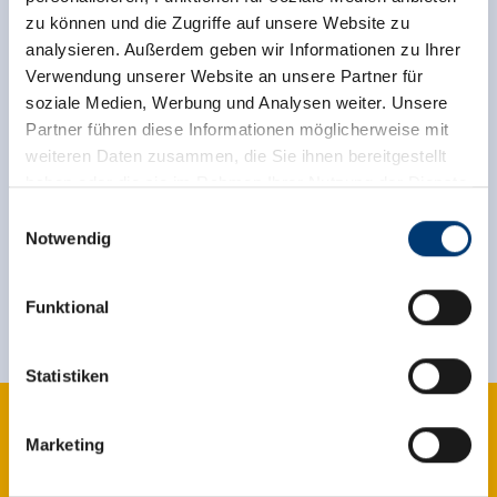
zu können und die Zugriffe auf unsere Website zu
analysieren. Außerdem geben wir Informationen zu Ihrer
Verwendung unserer Website an unsere Partner für
back to overview
soziale Medien, Werbung und Analysen weiter. Unsere
Partner führen diese Informationen möglicherweise mit
weiteren Daten zusammen, die Sie ihnen bereitgestellt
haben oder die sie im Rahmen Ihrer Nutzung der Dienste
gesammelt haben.
Einwilligungsauswahl
Sign up for the newsletter now!
Notwendig
Medieninhaber & Herausgeber:
register
Zeller Bergbahnen Zillertal GmbH & Co KG
Funktional
Rohr 23// A-6280 Zell am Ziller
Tel: +43 5282 7165// info@zillertalarena.com
www.zillertalarena.com
Statistiken
Marketing