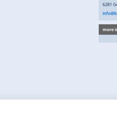
6281 G
info@b
more i