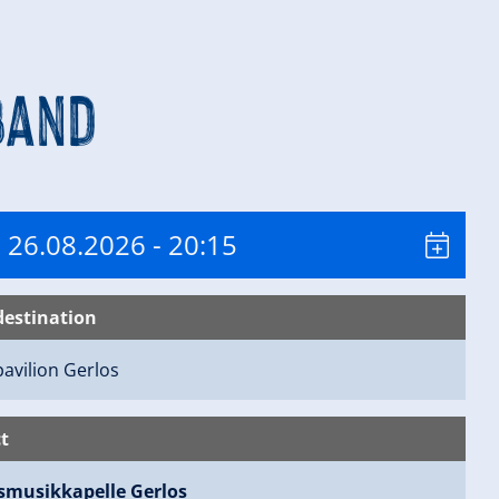
band
 26.08.2026
- 20:15
destination
pavilion
Gerlos
t
musikkapelle Gerlos