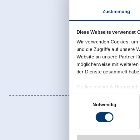
Zustimmung
Diese Webseite verwendet 
Wir verwenden Cookies, um I
und die Zugriffe auf unsere 
Website an unsere Partner fü
möglicherweise mit weiteren
der Dienste gesammelt habe
Medieninhaber & Herausgebe
Zeller Bergbahnen Zillert
Einwilligungsauswahl
Rohr 23// A-6280 Zell am Zill
Notwendig
Tel: +43 5282 7165// info@zi
www.zillertalarena.com