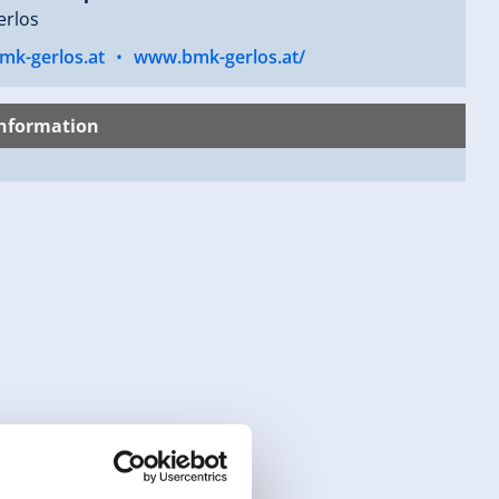
erlos
mk-gerlos.at
•
www.bmk-gerlos.at/
nformation