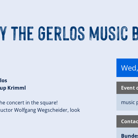
by the Gerlos music 
Wed,
los
roup Krimml
Event 
music 
the concert in the square!
ductor Wolfgang Wegscheider, look
Contac
Bundes